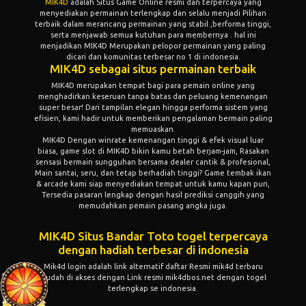
MIK4D
adalah Situs Game Online resmi dan terpercaya yang
menyediakan permainan terlengkap dan selalu menjadi Pilihan
terbaik dalam merancang permainan yang stabil ,berforma tinggi,
serta menjawab semua kutuhan para membernya . hal ini
menjadikan MIK4D Merupakan pelopor permainan yang paling
dicari dan komunitas terbesar no 1 di indonesia.
MIK4D sebagai situs permainan terbaik
MIK4D merupakan tempat bagi para pemain online yang
menghadirkan keseruan tanpa batas dan peluang kemenangan
super besar! Dari tampilan elegan hingga performa sistem yang
efisien, kami hadir untuk memberikan pengalaman bermain paling
memuaskan.
MIK4D Dengan winrate kemenangan tinggi & efek visual luar
biasa, game slot di MIK4D bikin kamu betah berjam-jam, Rasakan
sensasi bermain sungguhan bersama dealer cantik & profesional,
Main santai, seru, dan tetap berhadiah tinggi? Game tembak ikan
& arcade kami siap menyediakan tempat untuk kamu kapan pun,
Tersedia pasaran lengkap dengan hasil prediksi canggih yang
memudahkan pemain pasang angka juga.
MIK4D Situs Bandar Toto togel terpercaya
dengan hadiah terbesar di indonesia
Mik4d login adalah link alternatif daftar Resmi mik4d terbaru
mudah di akses dengan Link resmi mik4dbos.net dengan togel
terlengkap se indonesia.